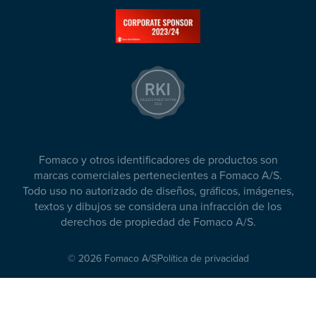
Fomaco y otros identificadores de productos son
marcas comerciales pertenecientes a Fomaco A/S.
Todo uso no autorizado de diseños, gráficos, imágenes,
textos y dibujos se considera una infracción de los
derechos de propiedad de Fomaco A/S.
© 2026 Fomaco A/S
Política de privacidad