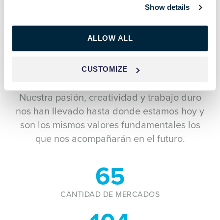
Show details
LOS NÚMEROS PARA
COMPROBARLE
ALLOW ALL
A lo largo de los últimos +45 años, Fomaco
CUSTOMIZE
se ha ganado el reconocimiento mundial.
Nuestra pasión, creatividad y trabajo duro
nos han llevado hasta donde estamos hoy y
son los mismos valores fundamentales los
que nos acompañarán en el futuro.
79
CANTIDAD DE MERCADOS