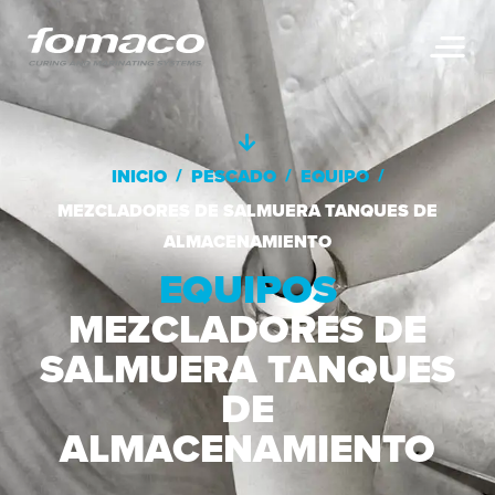
/
/
/
INICIO
PESCADO
EQUIPO
MEZCLADORES DE SALMUERA TANQUES DE
ALMACENAMIENTO
EQUIPOS
MEZCLADORES DE
SALMUERA TANQUES
DE
ALMACENAMIENTO