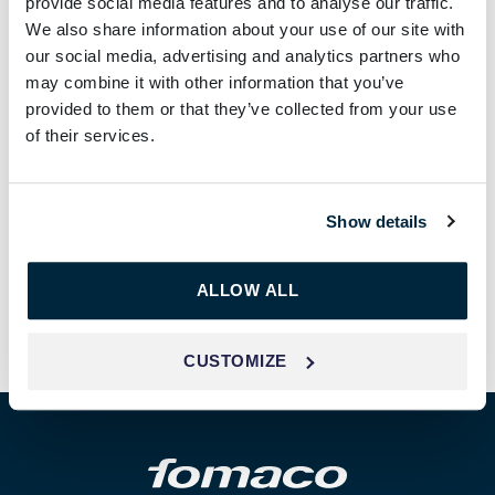
provide social media features and to analyse our traffic.
We also share information about your use of our site with
78
our social media, advertising and analytics partners who
may combine it with other information that you’ve
CANTIDAD DE MERCADOS
provided to them or that they’ve collected from your use
of their services.
125
NÚMEROS DE EMPLEADOS
Show details
90
%
ALLOW ALL
PORCENTAJE DE EXPORTACIÓN
CUSTOMIZE