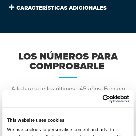
CARACTERÍSTICAS ADICIONALES
LOS NÚMEROS PARA
COMPROBARLE
A lo largo de los últimos +45 años, Fomaco
se ha ganado el reconocimiento mundial.
Nuestra pasión, creatividad y trabajo duro
nos han llevado hasta donde estamos hoy y
This website uses cookies
son los mismos valores fundamentales los
que nos acompañarán en el futuro.
We use cookies to personalise content and ads, to